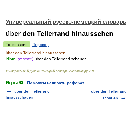
Универсальный русско-немецкий словарь
über den Tellerrand hinaussehen
Толкование
Перевод
über den Tellerrand hinaussehen
idiom.
(также)
über den Tellerrand schauen
Универсальный русско-немецкий словарь
.
Академик.ру
.
2011
.
Игры ⚽
Поможем написать реферат
über den Tellerrand
über den Tellerrand
hinausschauen
schauen