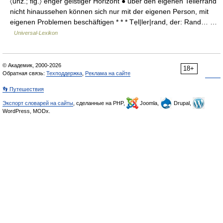
〈unz.; fig.〉 enger geistiger Horizont ● über den eigenen Tellerrand
nicht hinaussehen können sich nur mit der eigenen Person, mit
eigenen Problemen beschäftigen * * * Tẹl|ler|rand, der: Rand… …
Universal-Lexikon
© Академик, 2000-2026
18+
Обратная связь:
Техподдержка
,
Реклама на сайте
👣 Путешествия
Экспорт словарей на сайты
, сделанные на PHP,
Joomla,
Drupal,
WordPress, MODx.